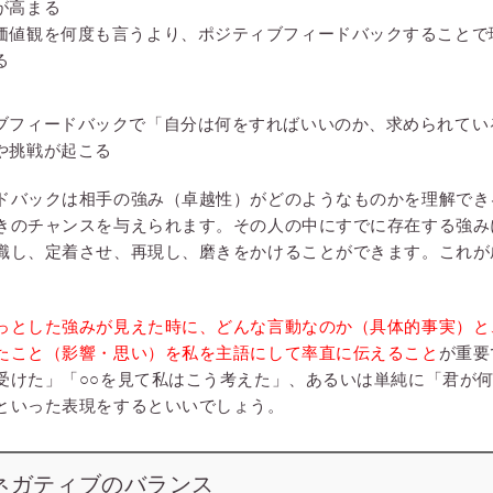
が高まる
価値観を何度も言うより、ポジティブフィードバックすることで
る
ブフィードバックで「自分は何をすればいいのか、求められてい
や挑戦が起こる
ドバックは相手の強み（卓越性）がどのようなものかを理解でき
きのチャンスを与えられます。その人の中にすでに存在する強み
識し、定着させ、再現し、磨きをかけることができます。これが
っとした強みが見えた時に、どんな言動なのか（具体的事実）と
たこと（影響・思い）を私を主語にして率直に伝えること
が重要
受けた」「○○を見て私はこう考えた」、あるいは単純に「君が
といった表現をするといいでしょう。
ネガティブのバランス