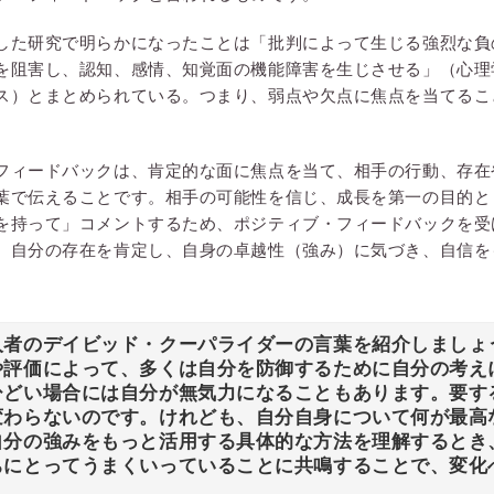
した研究で明らかになったことは「批判によって生じる強烈な負
を阻害し、認知、感情、知覚面の機能障害を生じさせる」（心理
ス）とまとめられている。つまり、弱点や欠点に焦点を当てるこ
フィードバックは、肯定的な面に焦点を当て、相手の行動、存在
葉で伝えることです。相手の可能性を信じ、成長を第一の目的と
を持って」コメントするため、ポジティブ・フィードバックを受
、自分の存在を肯定し、自身の卓越性（強み）に気づき、自信を
人者のデイビッド・クーパライダーの言葉を紹介しましょ
や評価によって、多くは自分を防御するために自分の考え
ひどい場合には自分が無気力になることもあります。要す
変わらないのです。けれども、自分自身について何が最高
自分の強みをもっと活用する具体的な方法を理解するとき
ちにとってうまくいっていることに共鳴することで、変化
」