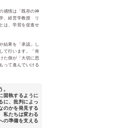
の感情は「既存の神
学、経営学教授 リ
とは、学習を促進せ
や結果を「承認」し
して行います。「肯
けた側が「大切に思
もって進んでいける
う。
に固執するように
るに、批判によっ
なのかを発見する
、私たちは変わる
への準備を支える